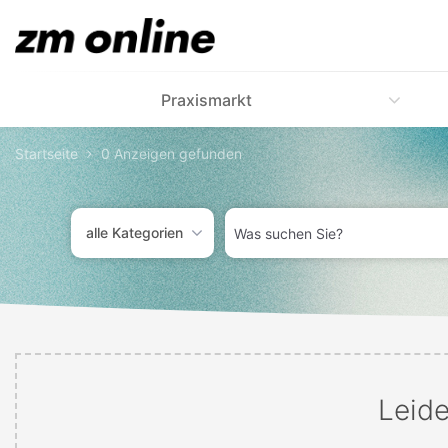
Accessibility-
Modus
aktivieren
zur
Praxismarkt
Navigation
zum
Inhalt
Startseite
0 Anzeigen gefunden
zum
Inhalt
der
Was
Anzeige
alle Kategorien
suchen
Sie?
Leide