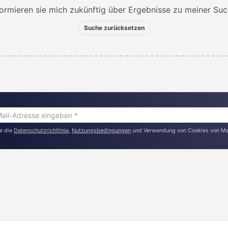
formieren sie mich zukünftig über Ergebnisse zu meiner Suc
Suche zurücksetzen
l-
re die
Datenschutzrichtlinie
,
Nutzungsbedingungen
und Verwendung von Cookies von Med
esse
geben