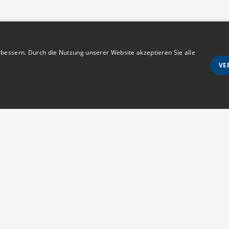
bessern. Durch die Nutzung unserer Website akzeptieren Sie alle
g
VE
Unbedingt notwendige
Ausrichten
wie Benutzeranmeldung und Kontoverwaltung. Die Website kann ohne die unbedingt e
Anmeldestatus
Kontakt
s erlaubt sind