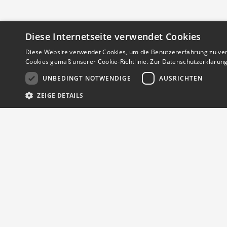
Diese Internetseite verwendet Cookies
Diese Website verwendet Cookies, um die Benutzererfahrung zu ver
Cookies gemäß unserer Cookie-Richtlinie.
Zur Datenschutzerklärun
UNBEDINGT NOTWENDIGE
AUSRICHTEN
ZEIGE DETAILS
Streng notwendige Cookies ermöglichen die Kernfunktionen der Website 
werden.
Provider
/
Name
Ablauf
Beschreibung
Domain
em_sid
zm-
Session
Speicherung des 
rubrikenmarkt.de
Über MedTriX
emCookieAllowed
zm-
Session
Prüfung ob Cookie
rubrikenmarkt.de