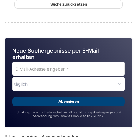
Suche zurücksetzen
Neue Suchergebnisse per E-Mail
erhalten
E-
Mail-
Adresse
täglich
eingeben
*
Abonnieren
Ich akzeptiere die
Datenschutzrichtlinie
,
Nutzungsbedingungen
und
Verwendung von Cookies von MedTrix Rubrik.