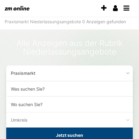
Accessibility-
Modus
aktivieren
Praxismarkt
Niederlassungsangebote
0 Anzeigen gefunden
zur
Navigation
zum
Alle Anzeigen aus der Rubrik
Inhalt
Niederlassungsangebote
zum
Inhalt
der
Anzeige
Praxismarkt
Was
suchen
Sie?
Wo
suchen
Sie?
Umkreis
Jetzt suchen