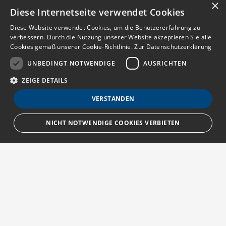
×
Diese Internetseite verwendet Cookies
Diese Website verwendet Cookies, um die Benutzererfahrung zu
verbessern. Durch die Nutzung unserer Website akzeptieren Sie alle
Cookies gemäß unserer Cookie-Richtlinie.
Zur Datenschutzerklärung
UNBEDINGT NOTWENDIGE
AUSRICHTEN
ZEIGE DETAILS
VERSTANDEN
NICHT NOTWENDIGE COOKIES VERBIETEN
Unbedingt notwendige
Ausrichten
Streng notwendige Cookies ermöglichen die Kernfunktionen der Website
wie Benutzeranmeldung und Kontoverwaltung. Die Website kann ohne die
unbedingt erforderlichen Cookies nicht ordnungsgemäß verwendet
Über MedTriX
werden.
Provider
/
Erfahren Sie mehr über die MedTriX GmbH unter:
Name
Ablauf
Beschreibung