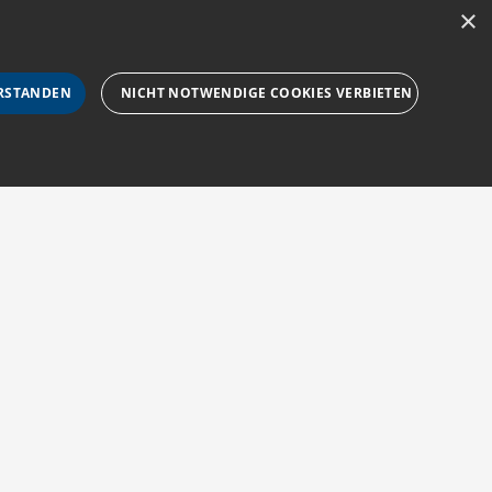
×
RSTANDEN
NICHT NOTWENDIGE COOKIES VERBIETEN
rforderlichen Cookies nicht ordnungsgemäß verwendet
Impressum
Barriere melden
Barrierefreiheit
sucher-Cookies zu speichern. Das Cookie-Banner von
AGB
Accessibility-
zur Navigation