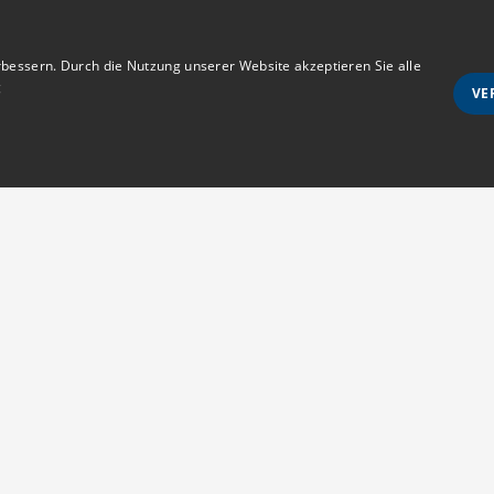
bessern. Durch die Nutzung unserer Website akzeptieren Sie alle
g
VE
Unbedingt notwendige
Ausrichten
wie Benutzeranmeldung und Kontoverwaltung. Die Website kann ohne die unbedingt e
Anmeldestatus
Kontakt
s erlaubt sind
MedTriX GmbH
d vom Cookie-Script.com-Dienst verwendet, um die Einwilligungseinstellungen für Be
Unter den Eichen 5
m muss ordnungsgemäß funktionieren.