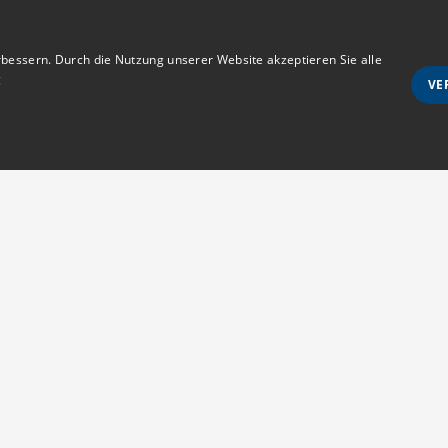
bessern. Durch die Nutzung unserer Website akzeptieren Sie alle
g
VE
Unbedingt notwendige
Ausrichten
wie Benutzeranmeldung und Kontoverwaltung. Die Website kann ohne die unbedingt e
Anmeldestatus
Kontakt
s erlaubt sind
MedTriX GmbH
d vom Cookie-Script.com-Dienst verwendet, um die Einwilligungseinstellungen für Be
Unter den Eichen 5
m muss ordnungsgemäß funktionieren.