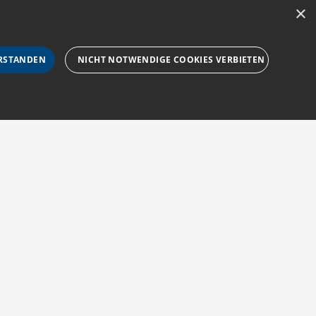
×
RSTANDEN
NICHT NOTWENDIGE COOKIES VERBIETEN
rforderlichen Cookies nicht ordnungsgemäß verwendet
Impressum
Barriere melden
Barrierefreiheit
sucher-Cookies zu speichern. Das Cookie-Banner von
AGB
Accessibility-
zur Navigation