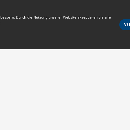
bessern. Durch die Nutzung unserer Website akzeptieren Sie alle
g
VE
Unbedingt notwendige
Ausrichten
wie Benutzeranmeldung und Kontoverwaltung. Die Website kann ohne die unbedingt e
Anmeldestatus
Kontakt
s erlaubt sind
MedTriX GmbH
d vom Cookie-Script.com-Dienst verwendet, um die Einwilligungseinstellungen für Be
Unter den Eichen 5
m muss ordnungsgemäß funktionieren.