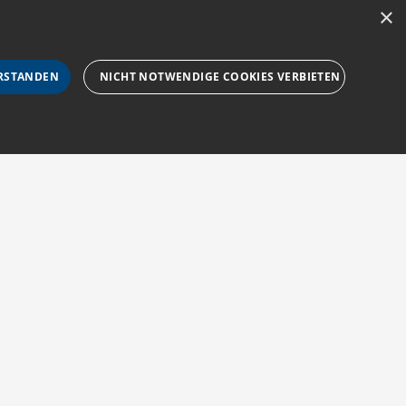
×
RSTANDEN
NICHT NOTWENDIGE COOKIES VERBIETEN
rforderlichen Cookies nicht ordnungsgemäß verwendet
Impressum
Barriere melden
Barrierefreiheit
sucher-Cookies zu speichern. Das Cookie-Banner von
AGB
Accessibility-
zur Navigation