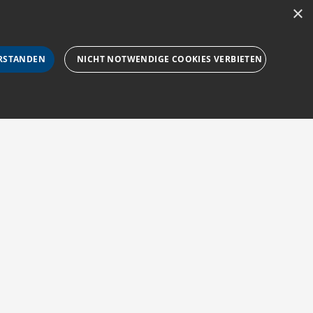
×
RSTANDEN
NICHT NOTWENDIGE COOKIES VERBIETEN
rforderlichen Cookies nicht ordnungsgemäß verwendet
Impressum
Barriere melden
Barrierefreiheit
sucher-Cookies zu speichern. Das Cookie-Banner von
AGB
Accessibility-
zur Navigation