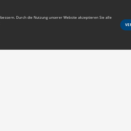
bessern. Durch die Nutzung unserer Website akzeptieren Sie alle
g
VE
Unbedingt notwendige
Ausrichten
wie Benutzeranmeldung und Kontoverwaltung. Die Website kann ohne die unbedingt e
Anmeldestatus
Kontakt
s erlaubt sind
MedTriX GmbH
d vom Cookie-Script.com-Dienst verwendet, um die Einwilligungseinstellungen für Be
Unter den Eichen 5
m muss ordnungsgemäß funktionieren.