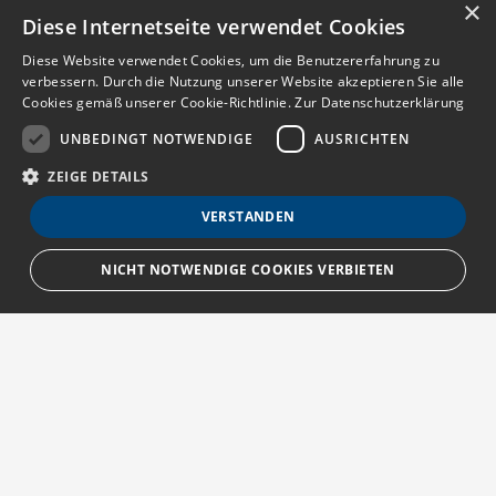
×
Diese Internetseite verwendet Cookies
Diese Website verwendet Cookies, um die Benutzererfahrung zu
verbessern. Durch die Nutzung unserer Website akzeptieren Sie alle
Cookies gemäß unserer Cookie-Richtlinie.
Zur Datenschutzerklärung
UNBEDINGT NOTWENDIGE
AUSRICHTEN
ZEIGE DETAILS
VERSTANDEN
NICHT NOTWENDIGE COOKIES VERBIETEN
Unbedingt notwendige
Ausrichten
Streng notwendige Cookies ermöglichen die Kernfunktionen der Website
wie Benutzeranmeldung und Kontoverwaltung. Die Website kann ohne die
unbedingt erforderlichen Cookies nicht ordnungsgemäß verwendet
Über MedTriX
werden.
Provider
/
Erfahren Sie mehr über die MedTriX GmbH unter:
Name
Ablauf
Beschreibung