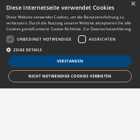
×
Diese Internetseite verwendet Cookies
Diese Website verwendet Cookies, um die Benutzererfahrung zu
verbessern. Durch die Nutzung unserer Website akzeptieren Sie alle
Cookies gemäß unserer Cookie-Richtlinie.
Zur Datenschutzerklärung
UNBEDINGT NOTWENDIGE
AUSRICHTEN
ZEIGE DETAILS
VERSTANDEN
NICHT NOTWENDIGE COOKIES VERBIETEN
Unbedingt notwendige
Ausrichten
Streng notwendige Cookies ermöglichen die Kernfunktionen der Website
wie Benutzeranmeldung und Kontoverwaltung. Die Website kann ohne die
unbedingt erforderlichen Cookies nicht ordnungsgemäß verwendet
Über MedTriX
werden.
Provider
/
Erfahren Sie mehr über die MedTriX GmbH unter:
Name
Ablauf
Beschreibung