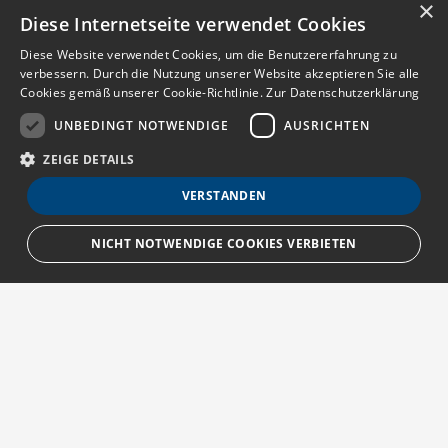
×
Diese Internetseite verwendet Cookies
Diese Website verwendet Cookies, um die Benutzererfahrung zu
verbessern. Durch die Nutzung unserer Website akzeptieren Sie alle
Cookies gemäß unserer Cookie-Richtlinie.
Zur Datenschutzerklärung
UNBEDINGT NOTWENDIGE
AUSRICHTEN
ZEIGE DETAILS
VERSTANDEN
NICHT NOTWENDIGE COOKIES VERBIETEN
Unbedingt notwendige
Ausrichten
Streng notwendige Cookies ermöglichen die Kernfunktionen der Website
wie Benutzeranmeldung und Kontoverwaltung. Die Website kann ohne die
unbedingt erforderlichen Cookies nicht ordnungsgemäß verwendet
Über MedTriX
werden.
Provider
/
Erfahren Sie mehr über die MedTriX GmbH unter:
Name
Ablauf
Beschreibung