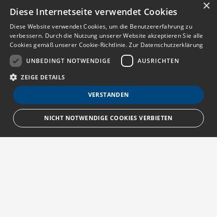
×
Diese Internetseite verwendet Cookies
Diese Website verwendet Cookies, um die Benutzererfahrung zu
verbessern. Durch die Nutzung unserer Website akzeptieren Sie alle
Cookies gemäß unserer Cookie-Richtlinie.
Zur Datenschutzerklärung
UNBEDINGT NOTWENDIGE
AUSRICHTEN
ZEIGE DETAILS
VERSTANDEN
NICHT NOTWENDIGE COOKIES VERBIETEN
Unbedingt notwendige
Ausrichten
Streng notwendige Cookies ermöglichen die Kernfunktionen der Website
wie Benutzeranmeldung und Kontoverwaltung. Die Website kann ohne die
unbedingt erforderlichen Cookies nicht ordnungsgemäß verwendet
Über MedTriX
werden.
Provider
/
Erfahren Sie mehr über die MedTriX GmbH unter:
Name
Ablauf
Beschreibung