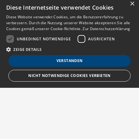
×
Diese Internetseite verwendet Cookies
Diese Website verwendet Cookies, um die Benutzererfahrung zu
verbessern. Durch die Nutzung unserer Website akzeptieren Sie alle
Cookies gemäß unserer Cookie-Richtlinie.
Zur Datenschutzerklärung
UNBEDINGT NOTWENDIGE
AUSRICHTEN
ZEIGE DETAILS
VERSTANDEN
NICHT NOTWENDIGE COOKIES VERBIETEN
Unbedingt notwendige
Ausrichten
Streng notwendige Cookies ermöglichen die Kernfunktionen der Website
wie Benutzeranmeldung und Kontoverwaltung. Die Website kann ohne die
unbedingt erforderlichen Cookies nicht ordnungsgemäß verwendet
Über MedTriX
werden.
Provider
/
Erfahren Sie mehr über die MedTriX GmbH unter:
Name
Ablauf
Beschreibung