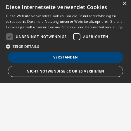
×
Diese Internetseite verwendet Cookies
Diese Website verwendet Cookies, um die Benutzererfahrung zu
verbessern. Durch die Nutzung unserer Website akzeptieren Sie alle
Cookies gemäß unserer Cookie-Richtlinie.
Zur Datenschutzerklärung
UNBEDINGT NOTWENDIGE
AUSRICHTEN
ZEIGE DETAILS
VERSTANDEN
NICHT NOTWENDIGE COOKIES VERBIETEN
Unbedingt notwendige
Ausrichten
Streng notwendige Cookies ermöglichen die Kernfunktionen der Website
wie Benutzeranmeldung und Kontoverwaltung. Die Website kann ohne die
unbedingt erforderlichen Cookies nicht ordnungsgemäß verwendet
Über MedTriX
werden.
Provider
/
Erfahren Sie mehr über die MedTriX GmbH unter:
Name
Ablauf
Beschreibung