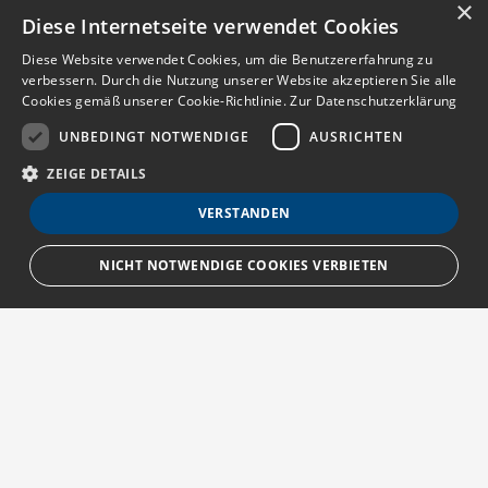
×
Diese Internetseite verwendet Cookies
Diese Website verwendet Cookies, um die Benutzererfahrung zu
verbessern. Durch die Nutzung unserer Website akzeptieren Sie alle
Cookies gemäß unserer Cookie-Richtlinie.
Zur Datenschutzerklärung
UNBEDINGT NOTWENDIGE
AUSRICHTEN
ZEIGE DETAILS
VERSTANDEN
NICHT NOTWENDIGE COOKIES VERBIETEN
Unbedingt notwendige
Ausrichten
Streng notwendige Cookies ermöglichen die Kernfunktionen der Website
wie Benutzeranmeldung und Kontoverwaltung. Die Website kann ohne die
unbedingt erforderlichen Cookies nicht ordnungsgemäß verwendet
Über MedTriX
werden.
Provider
/
Erfahren Sie mehr über die MedTriX GmbH unter:
Name
Ablauf
Beschreibung