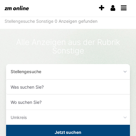
Accessibility-
Modus
aktivieren
Stellengesuche
Sonstige
0 Anzeigen gefunden
zur
Navigation
zum
Alle Anzeigen aus der Rubrik
Inhalt
Sonstige
zum
Inhalt
der
Anzeige
Stellengesuche
Was
suchen
Sie?
Wo
suchen
Sie?
Umkreis
Jetzt suchen