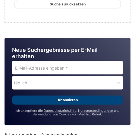
Suche zurücksetzen
Neue Suchergebnisse per E-Mail
erhalten
E-
Mail-
Adresse
täglich
eingeben
*
Abonnieren
Ich akzeptiere die
Datenschutzrichtlinie
,
Nutzungsbedingungen
und
Verwendung von Cookies von MedTrix Rubrik.