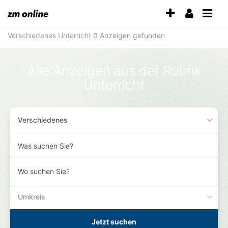
Accessibility-
Modus
aktivieren
Verschiedenes
Unterricht
0 Anzeigen gefunden
zur
Navigation
zum
Alle Anzeigen aus der Rubrik
Inhalt
Unterricht
zum
Inhalt
der
Anzeige
Verschiedenes
Was
suchen
Sie?
Wo
suchen
Sie?
Umkreis
Jetzt suchen