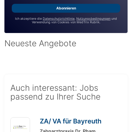
*
Abonnieren
Ich akzeptiere die
Datenschutzrichtlinie
,
Nutzungsbedingungen
und
Verwendung von Cookies von MedTrix Rubrik.
Neueste Angebote
Auch interessant: Jobs
passend zu Ihrer Suche
ZA/ VA für Bayreuth
Zahnarztpraxis Dr. Pham