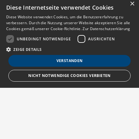
×
Diese Internetseite verwendet Cookies
Diese Website verwendet Cookies, um die Benutzererfahrung zu
verbessern. Durch die Nutzung unserer Website akzeptieren Sie alle
Cookies gemäß unserer Cookie-Richtlinie.
Zur Datenschutzerklärung
UNBEDINGT NOTWENDIGE
AUSRICHTEN
ZEIGE DETAILS
VERSTANDEN
NICHT NOTWENDIGE COOKIES VERBIETEN
Unbedingt notwendige
Ausrichten
Streng notwendige Cookies ermöglichen die Kernfunktionen der Website
wie Benutzeranmeldung und Kontoverwaltung. Die Website kann ohne die
unbedingt erforderlichen Cookies nicht ordnungsgemäß verwendet
Über MedTriX
werden.
Provider
/
Erfahren Sie mehr über die MedTriX GmbH unter:
Name
Ablauf
Beschreibung