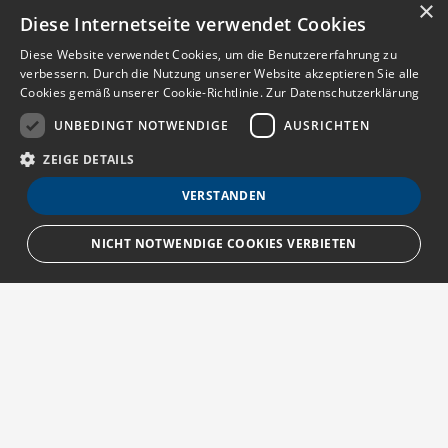
×
Diese Internetseite verwendet Cookies
Diese Website verwendet Cookies, um die Benutzererfahrung zu
verbessern. Durch die Nutzung unserer Website akzeptieren Sie alle
Cookies gemäß unserer Cookie-Richtlinie.
Zur Datenschutzerklärung
UNBEDINGT NOTWENDIGE
AUSRICHTEN
ZEIGE DETAILS
VERSTANDEN
NICHT NOTWENDIGE COOKIES VERBIETEN
Unbedingt notwendige
Ausrichten
Streng notwendige Cookies ermöglichen die Kernfunktionen der Website
wie Benutzeranmeldung und Kontoverwaltung. Die Website kann ohne die
unbedingt erforderlichen Cookies nicht ordnungsgemäß verwendet
Über MedTriX
werden.
Provider
/
Erfahren Sie mehr über die MedTriX GmbH unter:
Name
Ablauf
Beschreibung