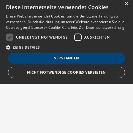
×
Diese Internetseite verwendet Cookies
Diese Website verwendet Cookies, um die Benutzererfahrung zu
verbessern. Durch die Nutzung unserer Website akzeptieren Sie alle
Cookies gemäß unserer Cookie-Richtlinie.
Zur Datenschutzerklärung
UNBEDINGT NOTWENDIGE
AUSRICHTEN
ZEIGE DETAILS
VERSTANDEN
NICHT NOTWENDIGE COOKIES VERBIETEN
Unbedingt notwendige
Ausrichten
Streng notwendige Cookies ermöglichen die Kernfunktionen der Website
wie Benutzeranmeldung und Kontoverwaltung. Die Website kann ohne die
unbedingt erforderlichen Cookies nicht ordnungsgemäß verwendet
Über MedTriX
werden.
Provider
/
Erfahren Sie mehr über die MedTriX GmbH unter:
Name
Ablauf
Beschreibung