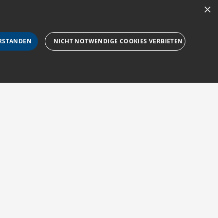
×
RSTANDEN
NICHT NOTWENDIGE COOKIES VERBIETEN
rforderlichen Cookies nicht ordnungsgemäß verwendet
Impressum
Barriere melden
Barrierefreiheit
sucher-Cookies zu speichern. Das Cookie-Banner von
AGB
Accessibility-
zur Navigation