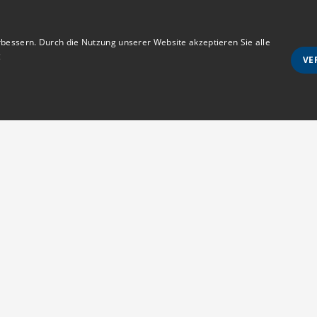
bessern. Durch die Nutzung unserer Website akzeptieren Sie alle
g
VE
Unbedingt notwendige
Ausrichten
wie Benutzeranmeldung und Kontoverwaltung. Die Website kann ohne die unbedingt e
Anmeldestatus
Kontakt
s erlaubt sind
MedTriX GmbH
d vom Cookie-Script.com-Dienst verwendet, um die Einwilligungseinstellungen für Be
Unter den Eichen 5
m muss ordnungsgemäß funktionieren.