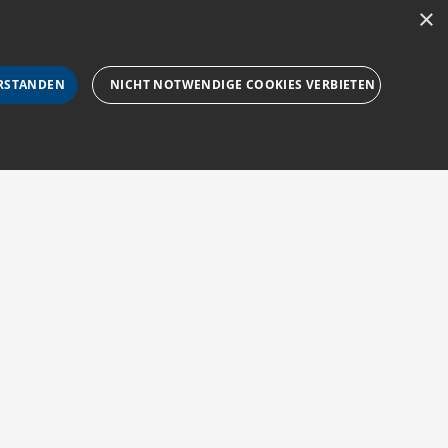
×
RSTANDEN
NICHT NOTWENDIGE COOKIES VERBIETEN
rforderlichen Cookies nicht ordnungsgemäß verwendet
Impressum
Barriere melden
Barrierefreiheit
sucher-Cookies zu speichern. Das Cookie-Banner von
AGB
Accessibility-
zur Navigation