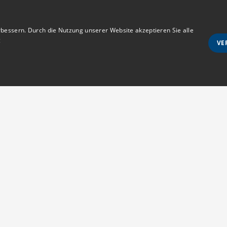
bessern. Durch die Nutzung unserer Website akzeptieren Sie alle
g
VE
Unbedingt notwendige
Ausrichten
wie Benutzeranmeldung und Kontoverwaltung. Die Website kann ohne die unbedingt e
Anmeldestatus
Kontakt
s erlaubt sind
MedTriX GmbH
d vom Cookie-Script.com-Dienst verwendet, um die Einwilligungseinstellungen für Be
Unter den Eichen 5
m muss ordnungsgemäß funktionieren.