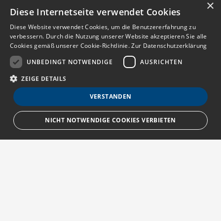
×
Diese Internetseite verwendet Cookies
Diese Website verwendet Cookies, um die Benutzererfahrung zu
verbessern. Durch die Nutzung unserer Website akzeptieren Sie alle
Cookies gemäß unserer Cookie-Richtlinie.
Zur Datenschutzerklärung
UNBEDINGT NOTWENDIGE
AUSRICHTEN
ZEIGE DETAILS
VERSTANDEN
NICHT NOTWENDIGE COOKIES VERBIETEN
Unbedingt notwendige
Ausrichten
Streng notwendige Cookies ermöglichen die Kernfunktionen der Website
wie Benutzeranmeldung und Kontoverwaltung. Die Website kann ohne die
unbedingt erforderlichen Cookies nicht ordnungsgemäß verwendet
Über MedTriX
werden.
Provider
/
Erfahren Sie mehr über die MedTriX GmbH unter:
Name
Ablauf
Beschreibung