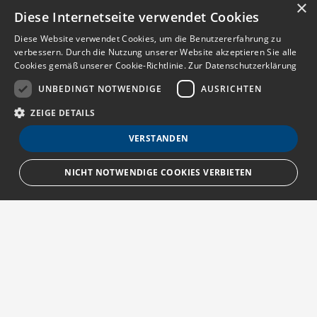
×
Diese Internetseite verwendet Cookies
Diese Website verwendet Cookies, um die Benutzererfahrung zu
verbessern. Durch die Nutzung unserer Website akzeptieren Sie alle
Cookies gemäß unserer Cookie-Richtlinie.
Zur Datenschutzerklärung
UNBEDINGT NOTWENDIGE
AUSRICHTEN
ZEIGE DETAILS
VERSTANDEN
NICHT NOTWENDIGE COOKIES VERBIETEN
Unbedingt notwendige
Ausrichten
Streng notwendige Cookies ermöglichen die Kernfunktionen der Website
wie Benutzeranmeldung und Kontoverwaltung. Die Website kann ohne die
unbedingt erforderlichen Cookies nicht ordnungsgemäß verwendet
Über MedTriX
werden.
Provider
/
Erfahren Sie mehr über die MedTriX GmbH unter:
Name
Ablauf
Beschreibung