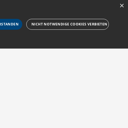
×
RSTANDEN
NICHT NOTWENDIGE COOKIES VERBIETEN
rforderlichen Cookies nicht ordnungsgemäß verwendet
Impressum
Barriere melden
Barrierefreiheit
sucher-Cookies zu speichern. Das Cookie-Banner von
AGB
Accessibility-
zur Navigation