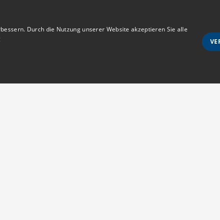
bessern. Durch die Nutzung unserer Website akzeptieren Sie alle
g
VE
Unbedingt notwendige
Ausrichten
wie Benutzeranmeldung und Kontoverwaltung. Die Website kann ohne die unbedingt e
Anmeldestatus
Kontakt
s erlaubt sind
MedTriX GmbH
d vom Cookie-Script.com-Dienst verwendet, um die Einwilligungseinstellungen für Be
Unter den Eichen 5
m muss ordnungsgemäß funktionieren.