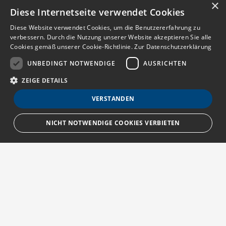
×
Diese Internetseite verwendet Cookies
Diese Website verwendet Cookies, um die Benutzererfahrung zu
verbessern. Durch die Nutzung unserer Website akzeptieren Sie alle
Cookies gemäß unserer Cookie-Richtlinie.
Zur Datenschutzerklärung
UNBEDINGT NOTWENDIGE
AUSRICHTEN
ZEIGE DETAILS
VERSTANDEN
NICHT NOTWENDIGE COOKIES VERBIETEN
Unbedingt notwendige
Ausrichten
Streng notwendige Cookies ermöglichen die Kernfunktionen der Website
wie Benutzeranmeldung und Kontoverwaltung. Die Website kann ohne die
unbedingt erforderlichen Cookies nicht ordnungsgemäß verwendet
Über MedTriX
werden.
Provider
/
Erfahren Sie mehr über die MedTriX GmbH unter:
Name
Ablauf
Beschreibung