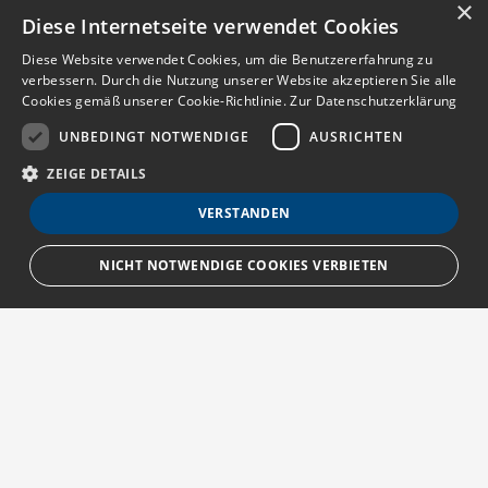
×
Diese Internetseite verwendet Cookies
Diese Website verwendet Cookies, um die Benutzererfahrung zu
verbessern. Durch die Nutzung unserer Website akzeptieren Sie alle
Cookies gemäß unserer Cookie-Richtlinie.
Zur Datenschutzerklärung
UNBEDINGT NOTWENDIGE
AUSRICHTEN
ZEIGE DETAILS
VERSTANDEN
NICHT NOTWENDIGE COOKIES VERBIETEN
Unbedingt notwendige
Ausrichten
Streng notwendige Cookies ermöglichen die Kernfunktionen der Website
wie Benutzeranmeldung und Kontoverwaltung. Die Website kann ohne die
unbedingt erforderlichen Cookies nicht ordnungsgemäß verwendet
Über MedTriX
werden.
Provider
/
Erfahren Sie mehr über die MedTriX GmbH unter:
Name
Ablauf
Beschreibung