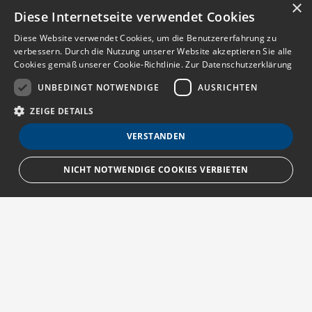
×
Diese Internetseite verwendet Cookies
Diese Website verwendet Cookies, um die Benutzererfahrung zu
verbessern. Durch die Nutzung unserer Website akzeptieren Sie alle
Cookies gemäß unserer Cookie-Richtlinie.
Zur Datenschutzerklärung
UNBEDINGT NOTWENDIGE
AUSRICHTEN
ZEIGE DETAILS
VERSTANDEN
NICHT NOTWENDIGE COOKIES VERBIETEN
Unbedingt notwendige
Ausrichten
Streng notwendige Cookies ermöglichen die Kernfunktionen der Website
wie Benutzeranmeldung und Kontoverwaltung. Die Website kann ohne die
unbedingt erforderlichen Cookies nicht ordnungsgemäß verwendet
Über MedTriX
werden.
Provider
/
Erfahren Sie mehr über die MedTriX GmbH unter:
Name
Ablauf
Beschreibung