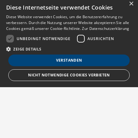
×
Diese Internetseite verwendet Cookies
Diese Website verwendet Cookies, um die Benutzererfahrung zu
verbessern. Durch die Nutzung unserer Website akzeptieren Sie alle
Cookies gemäß unserer Cookie-Richtlinie.
Zur Datenschutzerklärung
UNBEDINGT NOTWENDIGE
AUSRICHTEN
ZEIGE DETAILS
VERSTANDEN
NICHT NOTWENDIGE COOKIES VERBIETEN
Unbedingt notwendige
Ausrichten
Streng notwendige Cookies ermöglichen die Kernfunktionen der Website
wie Benutzeranmeldung und Kontoverwaltung. Die Website kann ohne die
unbedingt erforderlichen Cookies nicht ordnungsgemäß verwendet
Über MedTriX
werden.
Provider
/
Erfahren Sie mehr über die MedTriX GmbH unter:
Name
Ablauf
Beschreibung