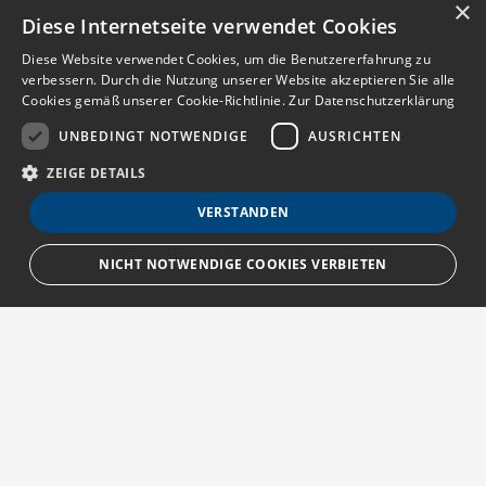
×
Diese Internetseite verwendet Cookies
Diese Website verwendet Cookies, um die Benutzererfahrung zu
verbessern. Durch die Nutzung unserer Website akzeptieren Sie alle
Cookies gemäß unserer Cookie-Richtlinie.
Zur Datenschutzerklärung
UNBEDINGT NOTWENDIGE
AUSRICHTEN
ZEIGE DETAILS
VERSTANDEN
NICHT NOTWENDIGE COOKIES VERBIETEN
Unbedingt notwendige
Ausrichten
Streng notwendige Cookies ermöglichen die Kernfunktionen der Website
wie Benutzeranmeldung und Kontoverwaltung. Die Website kann ohne die
unbedingt erforderlichen Cookies nicht ordnungsgemäß verwendet
Über MedTriX
werden.
Provider
/
Erfahren Sie mehr über die MedTriX GmbH unter:
Name
Ablauf
Beschreibung