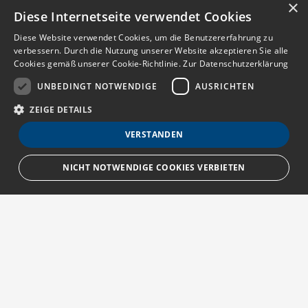
×
Diese Internetseite verwendet Cookies
Diese Website verwendet Cookies, um die Benutzererfahrung zu
verbessern. Durch die Nutzung unserer Website akzeptieren Sie alle
Cookies gemäß unserer Cookie-Richtlinie.
Zur Datenschutzerklärung
UNBEDINGT NOTWENDIGE
AUSRICHTEN
ZEIGE DETAILS
VERSTANDEN
NICHT NOTWENDIGE COOKIES VERBIETEN
Unbedingt notwendige
Ausrichten
Streng notwendige Cookies ermöglichen die Kernfunktionen der Website
wie Benutzeranmeldung und Kontoverwaltung. Die Website kann ohne die
unbedingt erforderlichen Cookies nicht ordnungsgemäß verwendet
Über MedTriX
werden.
Provider
/
Erfahren Sie mehr über die MedTriX GmbH unter:
Name
Ablauf
Beschreibung